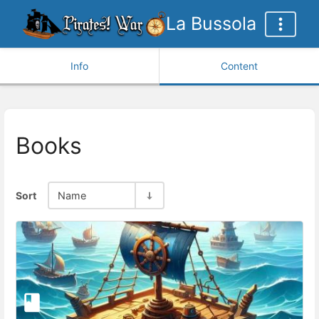
La Bussola
Info
Content
Books
Sort
Name