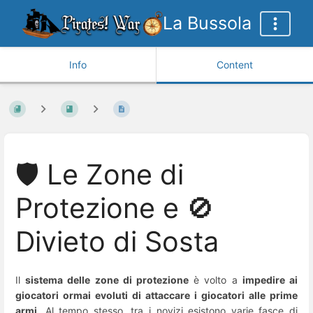
La Bussola
Info
Content
🛡️ Le Zone di
Protezione e 🚫
Divieto di Sosta
Il
sistema delle zone di protezione
è volto a
impedire ai
giocatori ormai evoluti di attaccare i giocatori alle prime
armi
. Al tempo stesso, tra i novizi esistono varie fasce di