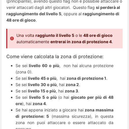
(principiante), avendo questo flag non è possibile attaccare o
venir attaccati dagli altri giocatori. Questo flag
si perderà al
raggiungimento del livello 5
, oppure al
raggiungimento di
48 ore di gioco
.
Una volta
raggiunto il livello 5
o le
48 ore di gioco
automaticamente
entrerai in zona di protezione 4
.
Come viene calcolata la zona di protezione:
Se sei
livello 60 o più
, non hai alcuna protezione
(zona 0).
Se sei
livello 45 o più
, hai
zona di protezione 1
.
Se sei
livello 30 o più
, hai
zona 2
.
Se sei
livello 15 o più
, hai
zona 3
.
Se sei
livello 5 o più
(o hai
giocato per più di 48
ore
), hai
zona 4
.
Se hai appena iniziato a giocare hai
zona massima
di protezione: 5
(massima sicurezza), in questa
zona non puoi attaccare o essere attaccato da
nessuno.